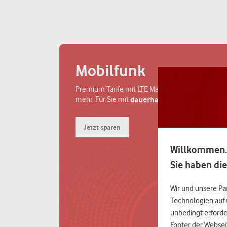
Mobilfunk
Premium Tarife mit LTE Max., GigaDepot und vie
mehr. Für Sie mit
dauerhaftem Mitarbeiter-Ra
Jetzt sparen
Willkommen.
Sie haben die
Wir und unsere Pa
Technologien auf 
unbedingt erforder
Footer der Websei