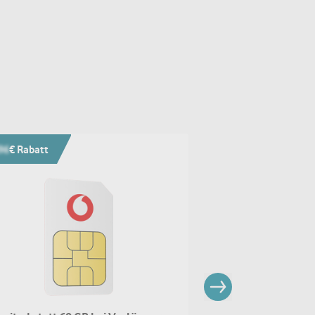
96
€ Rabatt