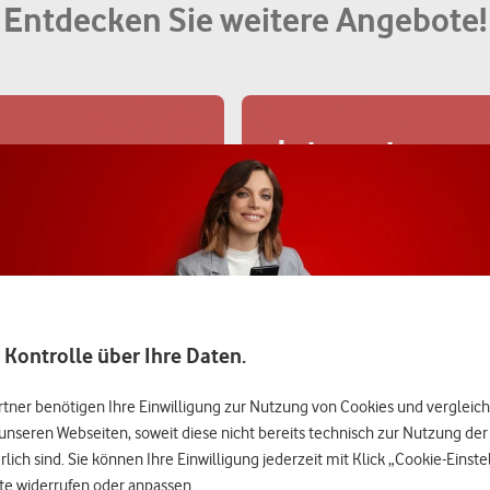
Entdecken Sie weitere Angebote!
Internet
lem
Surfen Sie im leistungsstarken
Mitarbeiter-Rabatt
.
.
batt
Jetzt sparen
 Kontrolle über Ihre Daten.
rtner benötigen Ihre Einwilligung zur Nutzung von Cookies und vergleic
Weitersagen 
unseren Webseiten, soweit diese nicht bereits technisch zur Nutzung de
Gutscheine
lich sind. Sie können Ihre Einwilligung jederzeit mit Klick „Cookie-Einst
te widerrufen oder anpassen.