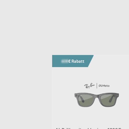
608
€ Rabatt