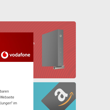
dauerhaftem
 Netz mit
hbaren
und
r Webseite
ellungen“ im