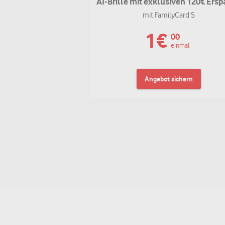
AI-Brille mit exklusiven 120€ Ersp
mit FamilyCard S
1
€
00
einmal
Angebot sichern