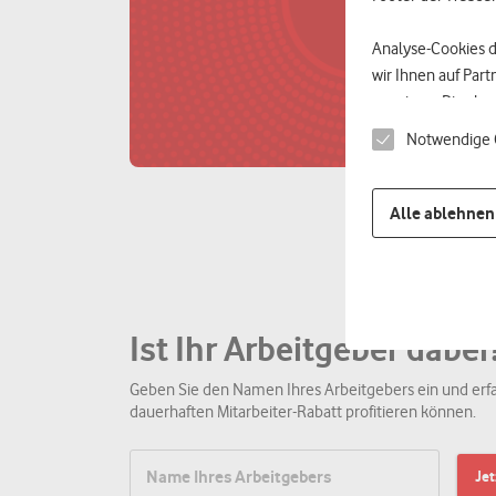
Analyse-Cookies 
wir Ihnen auf Par
anzeigen. Dies ka
geräteübergreifen
Notwendige 
zugeordnet werden
Abgleich mit den 
Alle ablehnen
Datenschutzniveau 
darauf, dass Dein
Dienstleistern ver
Ist Ihr Arbeitgeber dabei
Mit
Alle akzeptier
Datenverarbeitun
Geben Sie den Namen Ihres Arbeitgebers ein und erfa
dass Sie alle Funk
dauerhaften Mitarbeiter-Rabatt profitieren können.
Weitere Informati
Datenschutzhinwe
Je