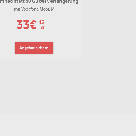
mited statt 60 GB bei Verlängerung
mit Vodafone Mobil M
33
€
45
mtl.
Angebot sichern