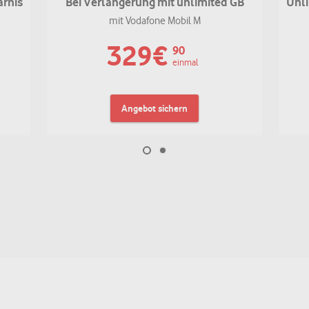
arnis
Bei Verlängerung mit unlimited GB
Unli
mit Vodafone Mobil M
329
€
90
einmal
Angebot sichern